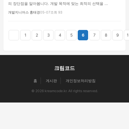
의 장단점을 알아봅니다. 개발 목적에 맞는 최적의 선택을 ...
개발지니어스 홍태경
05-07
조회 93
음
맨끝
1
2
3
4
5
6
7
8
9
1
크림코드
홈
게시판
개인정보처리방침
© 2026 kreamcode.kr. All rights reserved.